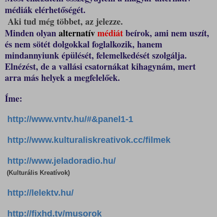
médiák elérhetőségét.
Aki tud még
többet
, az jelezze.
Minden olyan
alternatív
médiát
beírok, ami nem uszít,
és nem sötét dolgokkal foglalkozik, hanem
mindannyiunk épülés
é
t
,
felemelkedés
ét
szolgálja.
E
lnézést, de a
vallási csatornákat kihagynám, mert
arra más helyek
a megfelelőek.
Íme:
http://www.vntv.hu/#&panel1-1
http://www.kulturaliskreativok.cc/filmek
http://www.jeladoradio.hu/
(Kulturális Kreatívok)
http://lelektv.hu/
http://fixhd.tv/musorok