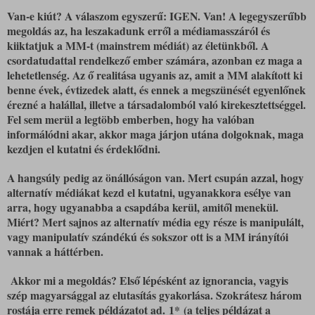
Van-e kiút? A válaszom egyszerű: IGEN. Van! A legegyszerűbb
megoldás az, ha leszakadunk erről a médiamasszáról és
kiiktatjuk a MM-t (mainstrem médiát) az életünkből. A
csordatudattal rendelkező ember számára, azonban ez maga a
lehetetlenség. Az ő realitása ugyanis az, amit a MM alakított ki
benne évek, évtizedek alatt, és ennek a megszünését egyenlőnek
érezné a halállal, illetve a társadalomból való kirekesztettséggel.
Fel sem merül a legtöbb emberben, hogy ha valóban
informálódni akar, akkor maga járjon utána dolgoknak, maga
kezdjen el kutatni és érdeklődni.
A hangsúly pedig az önállóságon van. Mert csupán azzal, hogy
alternatív médiákat kezd el kutatni, ugyanakkora esélye van
arra, hogy ugyanabba a csapdába kerül, amitől menekül.
Miért? Mert sajnos az alternatív média egy része is manipulált,
vagy manipulatív szándékú és sokszor ott is a MM irányítói
vannak a háttérben.
Akkor mi a megoldás? Első lépésként az ignorancia, vagyis
szép magyarsággal az elutasítás gyakorlása. Szokrátesz három
rostája erre remek példázatot ad. 1* (a teljes példázat a