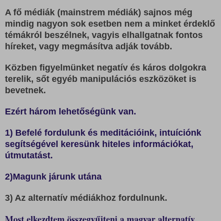
A fő médiák (mainstrem médiák) sajnos még
mindig nagyon sok esetben nem a minket érdeklő
témákról beszélnek, vagyis elhallgatnak fontos
híreket, vagy megmásítva adják tovább.
Közben figyelmünket negatív és káros dolgokra
terelik, sőt egyéb manipulációs eszközöket is
bevetnek.
Ezért három lehetőségünk van.
1) B
efelé fordulunk és meditációink, intuíciónk
segítségével
keresünk hiteles információkat,
útmutatást.
2)Magunk járunk utána
3
) A
z alternatív médiákhoz fordulnunk.
Most elkezdtem összegyűjteni a magyar alternatív