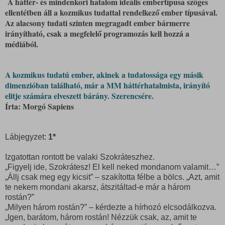
A háttér- és mindenkori hatalom ideális embertípusa szöges
ellentétben áll a kozmikus tudattal rendelkező ember típusával.
Az alacsony tudati szinten megragadt ember bármerre
irányítható, csak a megfelelő programozás kell hozzá a
médiából.
A kozmikus tudatú ember, akinek a tudatossága egy másik
dimenzióban található, már a MM háttérhatalmista, irányító
elitje számára elveszett bárány. Szerencsére.
Írta: Morgó Sapiens
Lábjegyzet:
1*
Izgatottan rontott be valaki Szokráteszhez.
„Figyelj ide, Szokrátesz! El kell neked mondanom valamit…”
„Állj csak meg egy kicsit” – szakította félbe a bölcs. „Azt, amit
te nekem mondani akarsz, átszitáltad-e már a három
rostán?”
„Milyen három rostán?” – kérdezte a hírhozó elcsodálkozva.
„Igen, barátom, három rostán! Nézzük csak, az, amit te