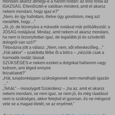
mondani akarsz átmegy-e a három rostán: az első rosta az
IGAZSÁG. Ellenőriztél-e valóban mindent, amit el akarsz
nekem mondani, hogy igaz-e?”
„Nem, én így hallottam, illetve úgy gondolom, meg azt
mesélték, hogy…”
„Jó, jó, de bizonyára a második rostával már próbálkoztál: a
JÓSÁG rostájával. Mindaz, amit nekem el akarsz mondani,
ha nem is bizonyítottan igaz, de legalább jó és szívderítő
dologról van szó?”
Tétovázva jött a válasz: „Nem, nem, sőt ellenkezőleg…”
„Hát akkor” – szakította félbe őt a bölcs – „nézzük csak a
harmadik rostát: lássuk
SZÜKSÉGES-e nekem ezeket a dolgokat hallanom vagy
tudnom, ami téged ennyire
felzaklatott?”
„Hát, tulajdonképpen szükségesnek sem mondható igazán
…”
„Tehát,” – mosolygott Szokrátesz – „ha az, amit el akarsz
nekem mondani, se nem igaz, se nem jó, és még ráadásul
nem is szükséges, akkor felejtsd el gyorsan, és ne mérgezd
vele se a magad életét, se az enyémet.”
Forrás:
http://www.aranymagyarorszag.hu/hirek_a-mainstream-media-