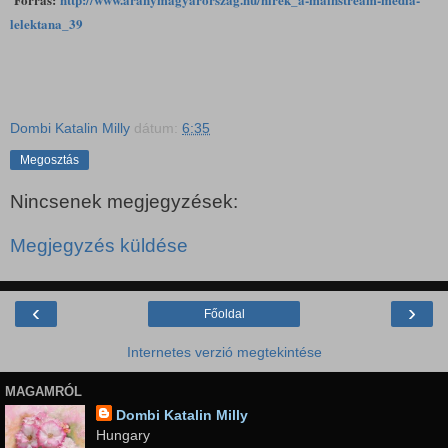
lelektana_39
Dombi Katalin Milly
dátum:
6:35
Megosztás
Nincsenek megjegyzések:
Megjegyzés küldése
‹
›
Főoldal
Internetes verzió megtekintése
MAGAMRÓL
Dombi Katalin Milly
Hungary