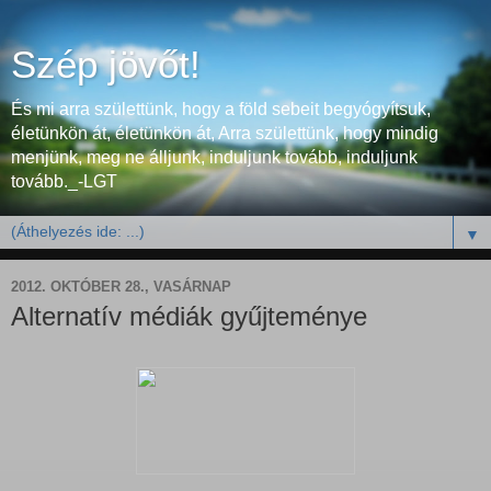
Szép jövőt!
És mi arra születtünk, hogy a föld sebeit begyógyítsuk,
életünkön át, életünkön át, Arra születtünk, hogy mindig
menjünk, meg ne álljunk, induljunk tovább, induljunk
tovább._-LGT
▼
2012. OKTÓBER 28., VASÁRNAP
Alternatív médiák gyűjteménye