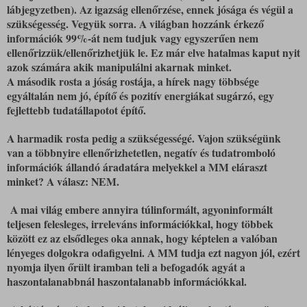
lábjegyzetben). Az igazság ellenőrzése, ennek jósága és végül a
szükségesség. Vegyük sorra. A világban hozzánk érkező
információk 99%-át nem tudjuk vagy egyszerűen nem
ellenőrizzük/ellenőrizhetjük le. Ez már elve hatalmas kaput nyit
azok számára akik manipulálni akarnak minket.
A második rosta a jóság rostája, a hírek nagy többsége
egyáltalán nem jó, építő és pozitív energiákat sugárzó, egy
fejlettebb tudatállapotot építő.
A harmadik rosta pedig a szükségességé. Vajon szükségünk
van a többnyire ellenőrizhetetlen, negatív és tudatromboló
információk állandó áradatára melyekkel a MM eláraszt
minket? A válasz: NEM.
A mai világ embere annyira túlinformált, agyoninformált
teljesen felesleges, irreleváns információkkal, hogy többek
között ez az elsődleges oka annak, hogy képtelen a valóban
lényeges dolgokra odafigyelni. A MM tudja ezt nagyon jól, ezért
nyomja ilyen őrült iramban teli a befogadók agyát a
haszontalanabbnál haszontalanabb információkkal.