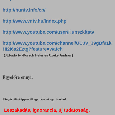
http://huntv.info/cb/
http://www.vntv.hu/index.php
http://www.youtube.com/user/Hunszkitatv
http://www.youtube.com/channel/UCJV_39gBf91k
HI2I6a2Eztg?feature=watch
(JEl-adó tv
-Korsch Péter és Czeke András )
Egyelőre ennyi.
Kiegészítésképpen i
tt egy részlet egy írásból:
Leszakadás, ignorancia, új tudatosság.